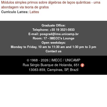
Módulos simples primos sobre álgebras de laços quânticas - uma
abordagem via teoria de grafos
Currículo Lattes:
Lattes
Graduate Office:
Telephone:
+55 19 3521-5933
E-mail:
posgrad@ime.unicamp.br
Room: 17 - IMECC's Lounge
Open weekdays:
Monday to Friday, 10 am to 11:30 am and 1:30 pm to 3 pm
Contact us
© 1968 - 2026 | IMECC / UNICAMP
Rua Sérgio Buarque de Holanda, 651
13083-859, Campinas, SP, Brazil