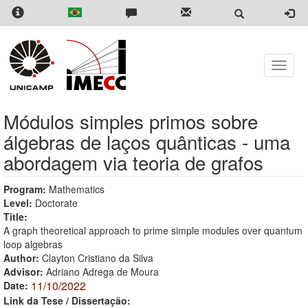
Skip
to
main
content
Toggle
naviga
Módulos simples primos sobre
álgebras de laços quânticas - uma
abordagem via teoria de grafos
Program:
Mathematics
Level:
Doctorate
Title:
A graph theoretical approach to prime simple modules over quantum
loop algebras
Author:
Clayton Cristiano da Silva
Advisor:
Adriano Adrega de Moura
11/10/2022
Date:
Link da Tese / Dissertação: