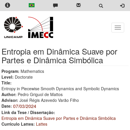
Skip
to
main
content
Toggle
naviga
Entropia em Dinâmica Suave por
Partes e Dinâmica Simbólica
Program:
Mathematics
Level:
Doctorate
Title:
Entropy in Piecewise Smooth Dynamics and Symbolic Dynamics
Author:
Pedro Griguol de Mattos
Advisor:
José Régis Azevedo Varão Filho
07/03/2024
Date:
Link da Tese / Dissertação:
Entropia em Dinâmica Suave por Partes e Dinâmica Simbólica
Currículo Lattes:
Lattes