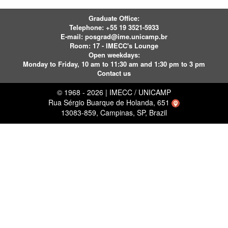
Graduate Office:
Telephone:
+55 19 3521-5933
E-mail:
posgrad@ime.unicamp.br
Room: 17 - IMECC's Lounge
Open weekdays:
Monday to Friday, 10 am to 11:30 am and 1:30 pm to 3 pm
Contact us
© 1968 - 2026 | IMECC / UNICAMP
Rua Sérgio Buarque de Holanda, 651
13083-859, Campinas, SP, Brazil