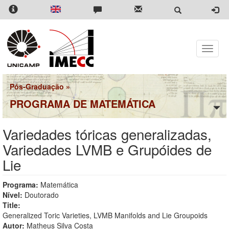
Pular
para
o
conteúdo
principal
Toggle
naviga
Pós-Graduação
»
PROGRAMA DE MATEMÁTICA
Variedades tóricas generalizadas,
Variedades LVMB e Grupóides de
Lie
Programa:
Matemática
Nível:
Doutorado
Title:
Generalized Toric Varieties, LVMB Manifolds and Lie Groupoids
Autor:
Matheus Silva Costa