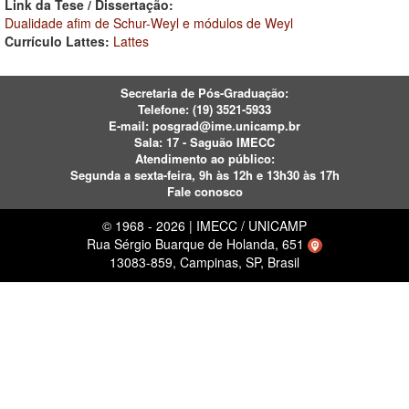
Link da Tese / Dissertação:
Dualidade afim de Schur-Weyl e módulos de Weyl
Currículo Lattes:
Lattes
Secretaria de Pós-Graduação:
Telefone:
(19) 3521-5933
E-mail:
posgrad@ime.unicamp.br
Sala: 17 - Saguão IMECC
Atendimento ao público:
Segunda a sexta-feira, 9h às 12h e 13h30 às 17h
Fale conosco
© 1968 - 2026 | IMECC / UNICAMP
Rua Sérgio Buarque de Holanda, 651
13083-859, Campinas, SP, Brasil