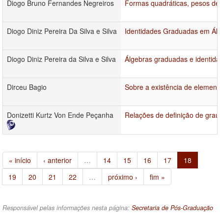
Diogo Bruno Fernandes Negreiros
Formas quadráticas, pesos de
Diogo Diniz Pereira Da Silva e Silva
Identidades Graduadas em Álg
Diogo Diniz Pereira da Silva e Silva
Álgebras graduadas e identid
Dirceu Bagio
Sobre a existência de element
Donizetti Kurtz Von Ende Peçanha
Relações de definição de grau
« início
‹ anterior
…
14
15
16
17
18
19
20
21
22
…
próximo ›
fim »
Responsável pelas informações nesta página:
Secretaria de Pós-Graduação