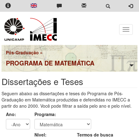
Pular
para
o
conteúdo
principal
Toggle
naviga
Pós-Graduação
»
PROGRAMA DE MATEMÁTICA
Dissertações e Teses
Seguem abaixo as dissertações e teses do Programa de Pós-
Graduação em Matemática produzidas e defendidas no IMECC a
partir do ano 2000. Você pode filtrar a saída pelo ano e pelo nível.
Ano:
Programa:
Ano
Ano:
Nível:
Termos de busca