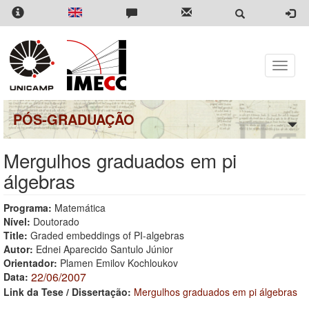
Pular
para
o
conteúdo
principal
Toggle
naviga
PÓS-GRADUAÇÃO
Mergulhos graduados em pi
álgebras
Programa:
Matemática
Nível:
Doutorado
Title:
Graded embeddings of PI-algebras
Autor:
Ednei Aparecido Santulo Júnior
Orientador:
Plamen Emilov Kochloukov
22/06/2007
Data:
Link da Tese / Dissertação:
Mergulhos graduados em pi álgebras