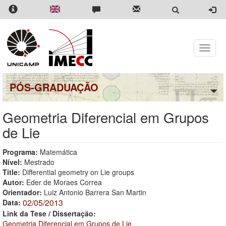
Pular
para
o
conteúdo
principal
Toggle
naviga
PÓS-GRADUAÇÃO
Geometria Diferencial em Grupos
de Lie
Programa:
Matemática
Nível:
Mestrado
Title:
Differential geometry on Lie groups
Autor:
Eder de Moraes Correa
Orientador:
Luiz Antonio Barrera San Martin
02/05/2013
Data:
Link da Tese / Dissertação:
Geometria Diferencial em Grupos de Lie