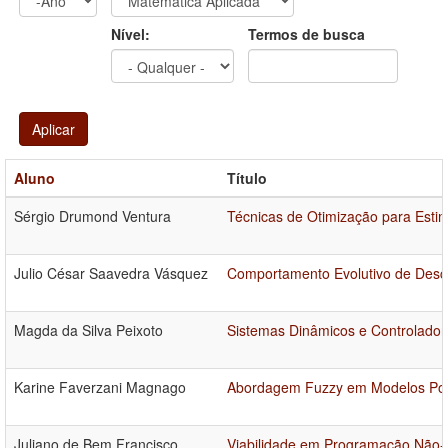
Ano
Ano:
Nível:
Termos de busca
Aplicar
Aluno
Título
Sérgio Drumond Ventura
Técnicas de Otimização para Esti
Julio César Saavedra Vásquez
Comportamento Evolutivo de Desc
Magda da Silva Peixoto
Sistemas Dinâmicos e Controlador
Karine Faverzani Magnago
Abordagem Fuzzy em Modelos Popu
Juliano de Bem Francisco
Viabilidade em Programação Não-l