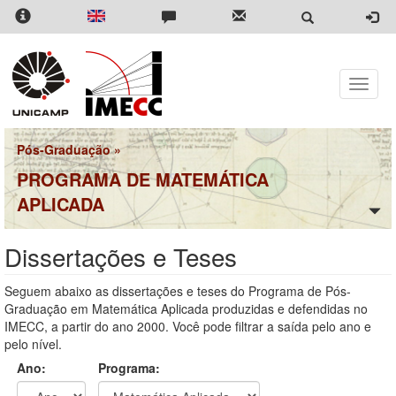
Pular
para
o
conteúdo
principal
Toggle
naviga
Pós-Graduação
»
PROGRAMA DE MATEMÁTICA
APLICADA
Dissertações e Teses
Seguem abaixo as dissertações e teses do Programa de Pós-
Graduação em Matemática Aplicada produzidas e defendidas no
IMECC, a partir do ano 2000. Você pode filtrar a saída pelo ano e
pelo nível.
Ano:
Programa: