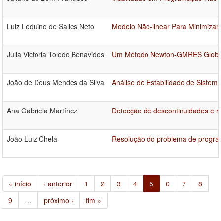
Luiz Leduino de Salles Neto
Modelo Não-linear Para Minimizar
Julia Victoria Toledo Benavides
Um Método Newton-GMRES Globalm
João de Deus Mendes da Silva
Análise de Estabilidade de Siste
Ana Gabriela Martínez
Detecção de descontinuidades e rec
João Luiz Chela
Resolução do problema de program
« início
‹ anterior
1
2
3
4
5
6
7
8
9
…
próximo ›
fim »