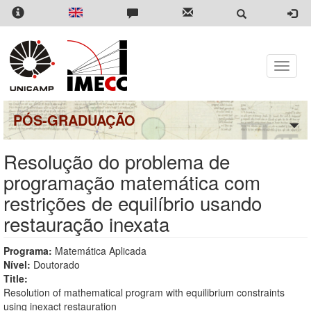
Pular
para
o
conteúdo
principal
Toggle
naviga
PÓS-GRADUAÇÃO
Resolução do problema de
programação matemática com
restrições de equilíbrio usando
restauração inexata
Programa:
Matemática Aplicada
Nível:
Doutorado
Title:
Resolution of mathematical program with equilibrium constraints
using inexact restauration