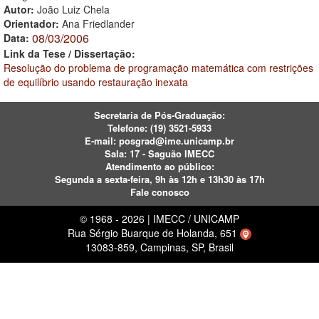
Autor:
João Luiz Chela
Orientador:
Ana Friedlander
08/03/2006
Data:
Link da Tese / Dissertação:
Resolução do problema de programação matemática com restrições
de equilíbrio usando restauração inexata
Secretaria de Pós-Graduação:
Telefone:
(19) 3521-5933
E-mail:
posgrad@ime.unicamp.br
Sala: 17 - Saguão IMECC
Atendimento ao público:
Segunda a sexta-feira, 9h às 12h e 13h30 às 17h
Fale conosco
© 1968 - 2026 | IMECC / UNICAMP
Rua Sérgio Buarque de Holanda, 651
13083-859, Campinas, SP, Brasil