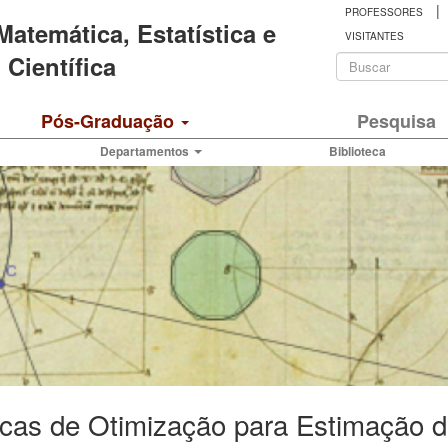
|
PROFESSORES
 Matemática, Estatística e
VISITANTES
Formulá
Científica
de
Buscar
Pós-Graduação
Pesquisa
busca
Departamentos
Biblioteca
cas de Otimização para Estimação d