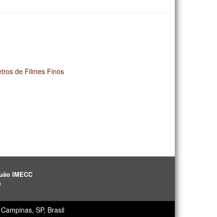
tros de Filmes Finos
aguão IMECC
h
Campinas, SP, Brasil