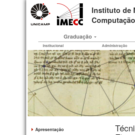
Pular
Instituto de
para
o
Computação 
conteúdo
principal
Graduação
Institucional
Administração
Técni
Apresentação