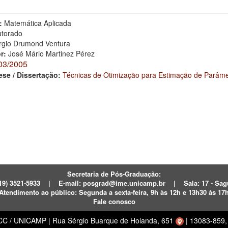
s
:
Matemática Aplicada
torado
rgio Drumond Ventura
or:
José Mário Martinez Pérez
03/2005
ese / Dissertação:
Técnicas de Otimização para Estimação de Parâme
Secretaria de Pós-Graduação:
19) 3521-5933
|
E-mail:
posgrad@ime.unicamp.br
|
Sala: 17 - S
Atendimento ao público:
Segunda a sexta-feira, 9h às 12h e 13h30 às 17
Fale conosco
ECC / UNICAMP
|
Rua Sérgio Buarque de Holanda, 651
|
13083-859, 