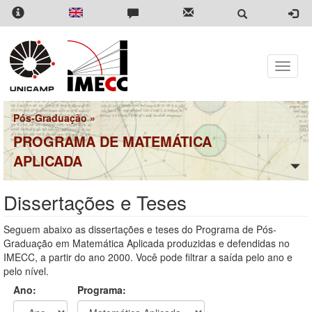
Pular
para
o
conteúdo
principal
Toggle
naviga
Pós-Graduação
»
PROGRAMA DE MATEMÁTICA
APLICADA
Dissertações e Teses
Seguem abaixo as dissertações e teses do Programa de Pós-
Graduação em Matemática Aplicada produzidas e defendidas no
IMECC, a partir do ano 2000. Você pode filtrar a saída pelo ano e
pelo nível.
Ano:
Programa: