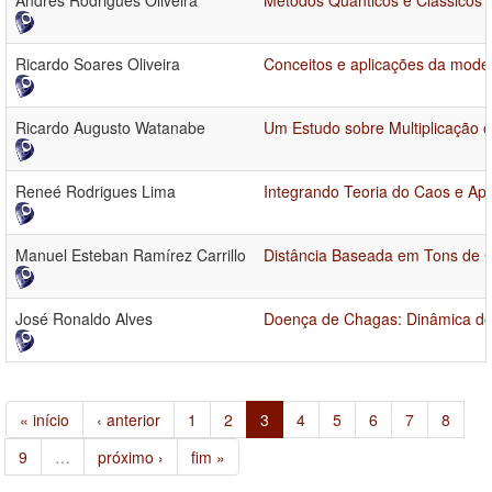
Andrês Rodrigues Oliveira
Métodos Quânticos e Clássicos 
Ricardo Soares Oliveira
Conceitos e aplicações da mod
Ricardo Augusto Watanabe
Um Estudo sobre Multiplicação e
Reneé Rodrigues Lima
Integrando Teoria do Caos e Ap
Manuel Esteban Ramírez Carrillo
Distância Baseada em Tons de 
José Ronaldo Alves
Doença de Chagas: Dinâmica do
« início
‹ anterior
1
2
3
4
5
6
7
8
9
…
próximo ›
fim »