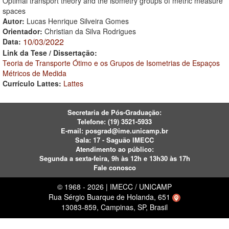
Optimal transport theory and the isometry groups of metric measure
spaces
Autor:
Lucas Henrique Silveira Gomes
Orientador:
Christian da Silva Rodrigues
10/03/2022
Data:
Link da Tese / Dissertação:
Teoria de Transporte Ótimo e os Grupos de Isometrias de Espaços
Métricos de Medida
Currículo Lattes:
Lattes
Secretaria de Pós-Graduação:
Telefone:
(19) 3521-5933
E-mail:
posgrad@ime.unicamp.br
Sala: 17 - Saguão IMECC
Atendimento ao público:
Segunda a sexta-feira, 9h às 12h e 13h30 às 17h
Fale conosco
© 1968 - 2026 | IMECC / UNICAMP
Rua Sérgio Buarque de Holanda, 651
13083-859, Campinas, SP, Brasil