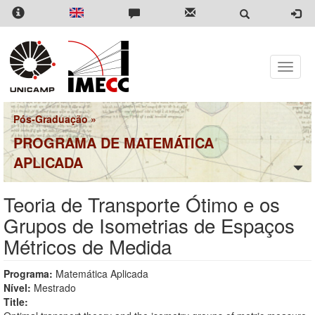
Pular
para
o
conteúdo
principal
Toggle
naviga
Pós-Graduação
»
PROGRAMA DE MATEMÁTICA
APLICADA
Teoria de Transporte Ótimo e os
Grupos de Isometrias de Espaços
Métricos de Medida
Programa:
Matemática Aplicada
Nível:
Mestrado
Title: