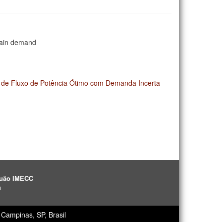
rtain demand
a de Fluxo de Potência Ótimo com Demanda Incerta
aguão IMECC
h
Campinas, SP, Brasil