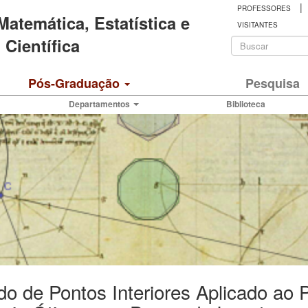
|
PROFESSORES
 Matemática, Estatística e
VISITANTES
Formulá
Científica
de
Buscar
Pós-Graduação
Pesquisa
busca
Departamentos
Biblioteca
o de Pontos Interiores Aplicado ao 