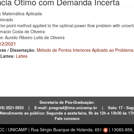
ncia Ótimo com Demanda Incerta
:
Matemática Aplicada
torado
rior-point method applied to the optimal power flow problem with unce
macio Costa de Oliveira
or:
Aurelio Ribeiro Leite de Oliveira
12/2021
ese / Dissertação:
Método de Pontos Interiores Aplicado ao Problem
 Lattes:
Lattes
Secretaria de Pós-Graduação:
19) 3521-5933
|
E-mail:
posgrad@ime.unicamp.br
|
Sala: 17 - S
Atendimento ao público:
Segunda a sexta-feira, 9h às 12h e 13h30 às 17
Fale conosco
ECC / UNICAMP
|
Rua Sérgio Buarque de Holanda, 651
|
13083-859, 