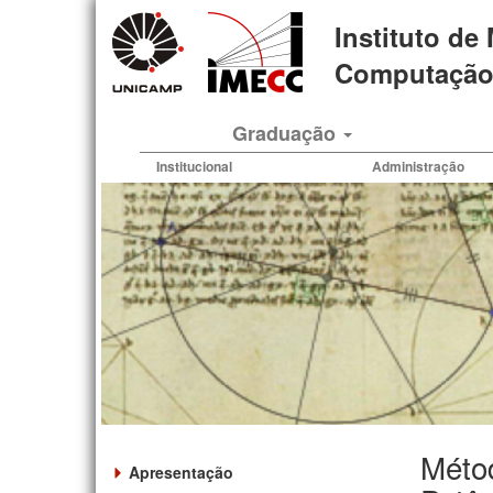
Pular
Instituto de
para
o
Computação 
conteúdo
principal
Graduação
Institucional
Administração
Métod
Apresentação