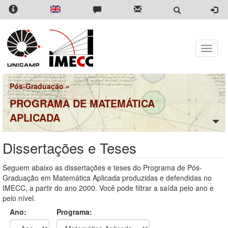
Pular
para
o
conteúdo
principal
Toggle
naviga
Pós-Graduação
»
PROGRAMA DE MATEMÁTICA
APLICADA
Dissertações e Teses
Seguem abaixo as dissertações e teses do Programa de Pós-
Graduação em Matemática Aplicada produzidas e defendidas no
IMECC, a partir do ano 2000. Você pode filtrar a saída pelo ano e
pelo nível.
Ano:
Programa: