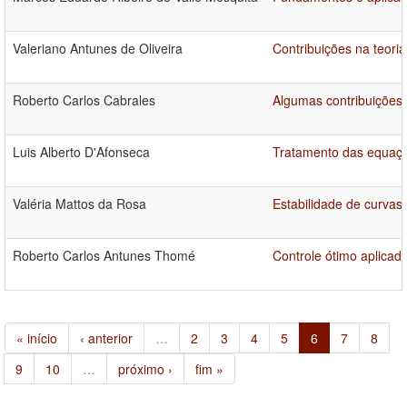
Valeriano Antunes de Oliveira
Contribuições na teori
Roberto Carlos Cabrales
Algumas contribuições 
Luis Alberto D'Afonseca
Tratamento das equaçõe
Valéria Mattos da Rosa
Estabilidade de curvas
Roberto Carlos Antunes Thomé
Controle ótimo aplicado
« início
‹ anterior
…
2
3
4
5
6
7
8
9
10
…
próximo ›
fim »