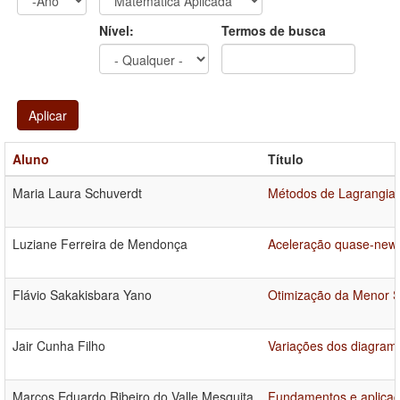
Ano
Ano:
Nível:
Termos de busca
Aplicar
Aluno
Título
Maria Laura Schuverdt
Métodos de Lagrangian
Luziane Ferreira de Mendonça
Aceleração quase-newt
Flávio Sakakisbara Yano
Otimização da Menor 
Jair Cunha Filho
Variações dos diagrama
Marcos Eduardo Ribeiro do Valle Mesquita
Fundamentos e aplicaç