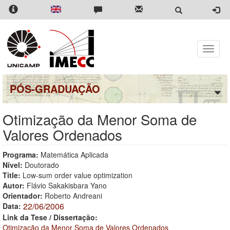
Pular
para
o
conteúdo
principal
Toggle
naviga
PÓS-GRADUAÇÃO
Otimização da Menor Soma de
Valores Ordenados
Programa:
Matemática Aplicada
Nível:
Doutorado
Title:
Low-sum order value optimization
Autor:
Flávio Sakakisbara Yano
Orientador:
Roberto Andreani
22/06/2006
Data:
Link da Tese / Dissertação:
Otimização da Menor Soma de Valores Ordenados