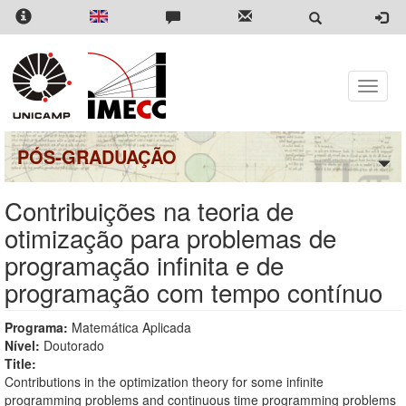
Pular
para
o
conteúdo
principal
Toggle
naviga
PÓS-GRADUAÇÃO
Contribuições na teoria de
otimização para problemas de
programação infinita e de
programação com tempo contínuo
Programa:
Matemática Aplicada
Nível:
Doutorado
Title:
Contributions in the optimization theory for some infinite
programming problems and continuous time programming problems