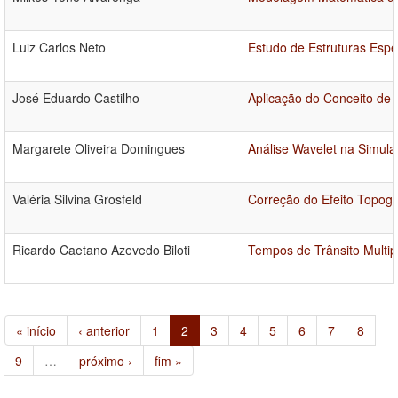
Luiz Carlos Neto
Estudo de Estruturas Esp
José Eduardo Castilho
Aplicação do Conceito de 
Margarete Oliveira Domingues
Análise Wavelet na Simula
Valéria Silvina Grosfeld
Correção do Efeito Topog
Ricardo Caetano Azevedo Biloti
Tempos de Trânsito Multip
« início
‹ anterior
1
2
3
4
5
6
7
8
9
…
próximo ›
fim »