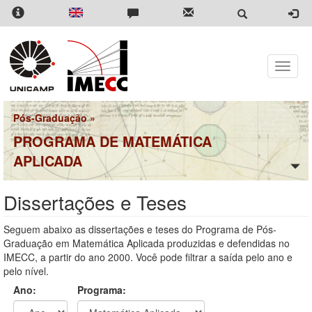
Pular
para
o
conteúdo
principal
Toggle
naviga
Pós-Graduação
»
PROGRAMA DE MATEMÁTICA
APLICADA
Dissertações e Teses
Seguem abaixo as dissertações e teses do Programa de Pós-
Graduação em Matemática Aplicada produzidas e defendidas no
IMECC, a partir do ano 2000. Você pode filtrar a saída pelo ano e
pelo nível.
Ano:
Programa: