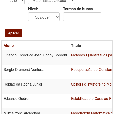
Ano
Ano:
Nível:
Termos de busca
Aplicar
Aluno
Título
Orlando Frederico José Godoy Bordoni
Métodos Quantitativos par
Sérgio Drumond Ventura
Recuperação de Constantes
Roldão da Rocha Junior
Spinors e Twistors no Mod
Eduardo Guéron
Estabilidade e Caos ao R
Milkes Yone Alvarenga
Modelagem Matemática do 