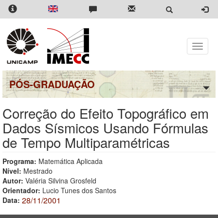
Pular
para
o
conteúdo
principal
Toggle
naviga
PÓS-GRADUAÇÃO
Correção do Efeito Topográfico em
Dados Sísmicos Usando Fórmulas
de Tempo Multiparamétricas
Programa:
Matemática Aplicada
Nível:
Mestrado
Autor:
Valéria Silvina Grosfeld
Orientador:
Lucio Tunes dos Santos
28/11/2001
Data: