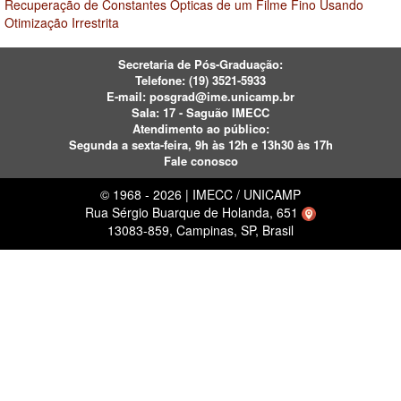
Recuperação de Constantes Ópticas de um Filme Fino Usando
Otimização Irrestrita
Secretaria de Pós-Graduação:
Telefone:
(19) 3521-5933
E-mail:
posgrad@ime.unicamp.br
Sala: 17 - Saguão IMECC
Atendimento ao público:
Segunda a sexta-feira, 9h às 12h e 13h30 às 17h
Fale conosco
© 1968 - 2026 | IMECC / UNICAMP
Rua Sérgio Buarque de Holanda, 651
13083-859, Campinas, SP, Brasil