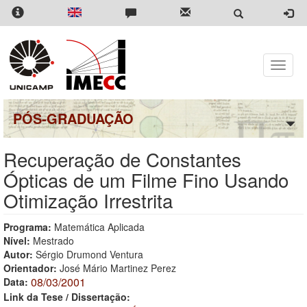
Pular
para
o
conteúdo
principal
Toggle
naviga
PÓS-GRADUAÇÃO
Recuperação de Constantes
Ópticas de um Filme Fino Usando
Otimização Irrestrita
Programa:
Matemática Aplicada
Nível:
Mestrado
Autor:
Sérgio Drumond Ventura
Orientador:
José Mário Martinez Perez
08/03/2001
Data:
Link da Tese / Dissertação: