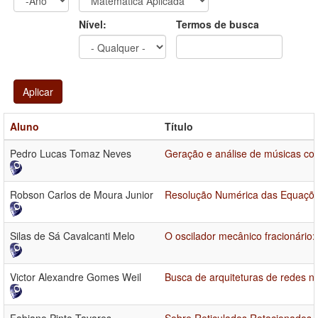
Ano
Ano:
Nível:
Termos de busca
Aplicar
Aluno
Título
Pedro Lucas Tomaz Neves
Geração e análise de músicas co
Robson Carlos de Moura Junior
Resolução Numérica das Equações
Silas de Sá Cavalcanti Melo
O oscilador mecânico fracionário
Victor Alexandre Gomes Weil
Busca de arquiteturas de redes n