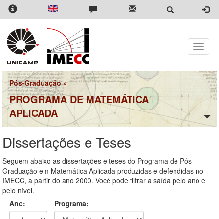
Pular
para
o
conteúdo
principal
Toggle
naviga
Pós-Graduação
»
PROGRAMA DE MATEMÁTICA
APLICADA
Dissertações e Teses
Seguem abaixo as dissertações e teses do Programa de Pós-
Graduação em Matemática Aplicada produzidas e defendidas no
IMECC, a partir do ano 2000. Você pode filtrar a saída pelo ano e
pelo nível.
Ano:
Programa: