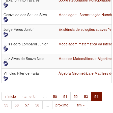
Fabiano Pinto Tavares
Sobre Reticulados Rotacionados 
Gesivaldo dos Santos Silva
Modelagem, Aproximação Numérica
Jorge Féres Junior
Existência de soluções suaves "e"
Luis Pedro Lombardi Junior
Modelagem matemática da intera
Luiz Alves de Souza Neto
Modelos Matemáticos e Algoritmo
Vinícius Riter de Faria
Álgebra Geométrica e Matrizes de
« início
‹ anterior
…
50
51
52
53
54
55
56
57
58
…
próximo ›
fim »