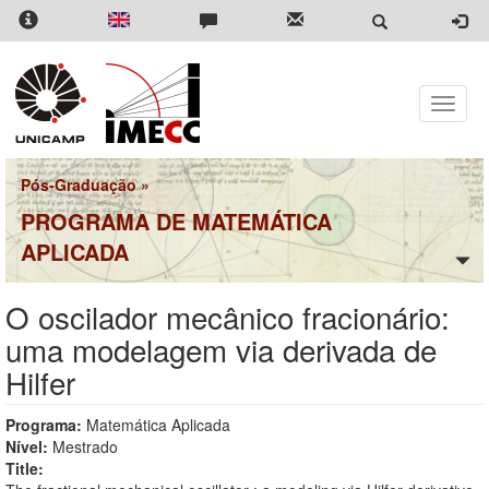
Pular
para
o
conteúdo
principal
Toggle
naviga
Pós-Graduação
»
PROGRAMA DE MATEMÁTICA
APLICADA
O oscilador mecânico fracionário:
uma modelagem via derivada de
Hilfer
Programa:
Matemática Aplicada
Nível:
Mestrado
Title: