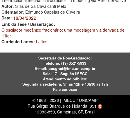
The fractional mechanical oscillator : a modeling via Hilfer derivative
Autor:
Silas de Sá Cavalcanti Melo
Orientador:
Edmundo Capelas de Oliveira
18/04/2022
Data:
Link da Tese / Dissertação:
O oscilador mecânico fracionário: uma modelagem via derivada de
Hilfer
Currículo Lattes:
Lattes
Secretaria de Pós-Graduação:
Telefone:
(19) 3521-5933
E-mail:
posgrad@ime.unicamp.br
Sala: 17 - Saguão IMECC
Atendimento ao público:
Segunda a sexta-feira, 9h às 12h e 13h30 às 17h
Fale conosco
© 1968 - 2026 | IMECC / UNICAMP
Rua Sérgio Buarque de Holanda, 651
13083-859, Campinas, SP, Brasil