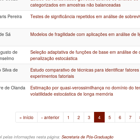
categorizados em amostras não balanceadas
ris Pereira
Testes de significância repetidos em análise de sobrev
 de Sá
Modelos de fragilidade com aplicações em análise de l
gusto de
Seleção adaptativa de funções de base em análise de d
Anselmo
penalização estocástica
 Silva de
Estudo comparativo de técnicas para identificar fatore
experimentos fatoriais
re de Olanda
Estimação por quasi-verossimilhança no domínio do t
volatilidade estocástica de longa memória
« início
‹ anterior
1
2
3
4
5
6
7
l pelas informações nesta página:
Secretaria de Pós-Graduação