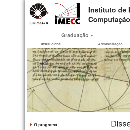
Pular
Instituto de
para
o
Computação 
conteúdo
principal
Graduação
Institucional
Administração
Disse
O programa