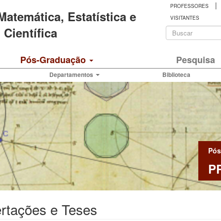
|
PROFESSORES
 Matemática, Estatística e
VISITANTES
Formulá
Científica
de
Buscar
Pós-Graduação
Pesquisa
busca
Departamentos
Biblioteca
Pós
P
rtações e Teses