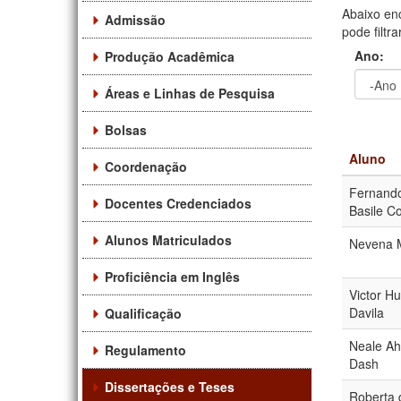
Abaixo en
Admissão
pode filtr
Ano:
Produção Acadêmica
Áreas e Linhas de Pesquisa
Ano
Ano:
Bolsas
Aluno
Coordenação
Fernando
Docentes Credenciados
Basile Co
Alunos Matriculados
Nevena 
Proficiência em Inglês
Victor H
Davila
Qualificação
Neale Ah
Regulamento
Dash
Dissertações e Teses
Roberta 