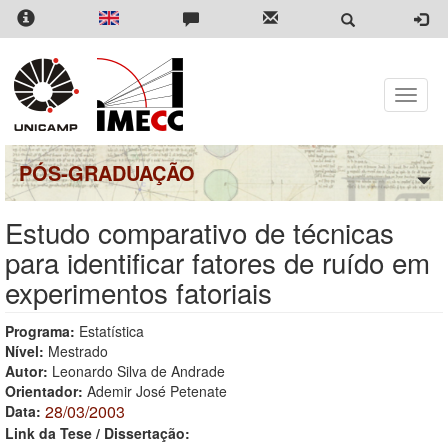
Pular
para
o
conteúdo
principal
Toggle
naviga
PÓS-GRADUAÇÃO
Estudo comparativo de técnicas
para identificar fatores de ruído em
experimentos fatoriais
Programa:
Estatística
Nível:
Mestrado
Autor:
Leonardo Silva de Andrade
Orientador:
Ademir José Petenate
28/03/2003
Data:
Link da Tese / Dissertação: