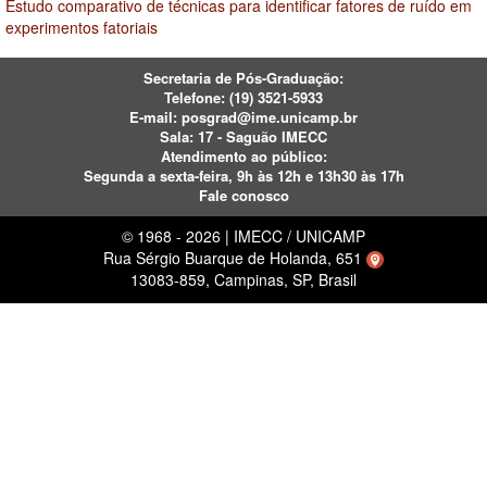
Estudo comparativo de técnicas para identificar fatores de ruído em
experimentos fatoriais
Secretaria de Pós-Graduação:
Telefone:
(19) 3521-5933
E-mail:
posgrad@ime.unicamp.br
Sala: 17 - Saguão IMECC
Atendimento ao público:
Segunda a sexta-feira, 9h às 12h e 13h30 às 17h
Fale conosco
© 1968 - 2026 | IMECC / UNICAMP
Rua Sérgio Buarque de Holanda, 651
13083-859, Campinas, SP, Brasil