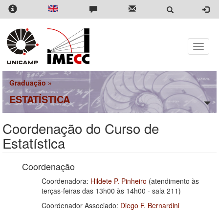
Pular
para
o
conteúdo
principal
Toggle
naviga
Graduação
»
ESTATÍSTICA
Coordenação do Curso de
Estatística
Coordenação
Coordenadora:
Hildete P. Pinheiro
(atendimento às
terças-feiras das 13h00 às 14h00 - sala 211)
Coordenador Associado:
Diego F. Bernardini