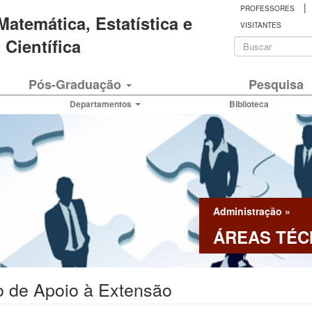
|
PROFESSORES
 Matemática, Estatística e
VISITANTES
Formulá
Científica
de
Buscar
Pós-Graduação
Pesquisa
busca
Departamentos
Biblioteca
Administração
»
ÁREAS TÉC
 de Apoio à Extensão