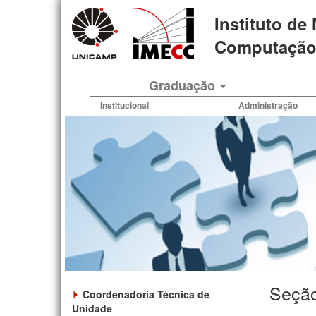
Pular
Instituto de
para
o
Computação 
conteúdo
principal
Graduação
Institucional
Administração
Seção
Coordenadoria Técnica de
Unidade