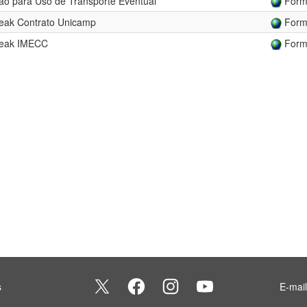
ão para Uso de Transporte Eventual
Formu
reak Contrato Unicamp
Formu
reak IMECC
Formu
s
E-mai