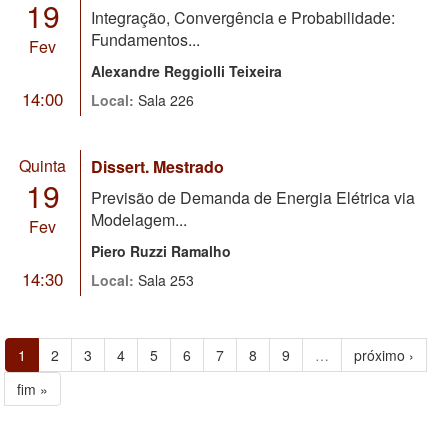
19
Integração, Convergência e Probabilidade:
Fundamentos...
Fev
Alexandre Reggiolli Teixeira
14:00
Local:
Sala 226
Quinta
Dissert. Mestrado
19
Previsão de Demanda de Energia Elétrica via
Modelagem...
Fev
Piero Ruzzi Ramalho
14:30
Local:
Sala 253
1
2
3
4
5
6
7
8
9
…
próximo ›
fim »