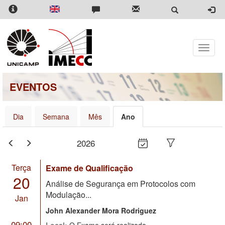
Pular
para
o
conteúdo
principal
Toggle
naviga
EVENTOS
Dia
Semana
Mês
Ano
2026
Terça
Exame de Qualificação
20
Análise de Segurança em Protocolos com
Modulação...
Jan
John Alexander Mora Rodriguez
09:00
Local:
O Exame será realizada...