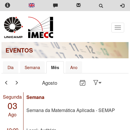
Pular
para
o
conteúdo
principal
Toggle
naviga
EVENTOS
Dia
Semana
Mês
Ano
Agosto
Segunda
Semana
03
Semana da Matemática Aplicada - SEMAP
Ago
10:00
Local:
Auditório