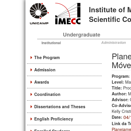
Skip
Institute of
to
main
Scientific 
content
Undergraduate
Institutional
Administration
Plan
The Program
Móve
Admission
Program:
Awards
Level:
Ma
Title:
Prod
Author:
M
Coordination
Advisor:
Co-Advis
Dissertations and Theses
Kelly Crist
04/
Date:
English Proficiency
Link da T
Planejame