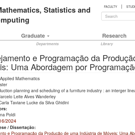
|
 Mathematics, Statistics and
FACULTY
STUD
Search
Computing
form
Search
Graduate
Research
Departments
Library
ejamento e Programação da Produção
is: Uma Abordagem por Programação 
Applied Mathematics
ster
uction planning and scheduling of a furniture industry : an interger l
arcelo Leite Alves Wanderley
Carla Taviane Lucke da Silva Ghidini
ors:
ina Poldi
16/2024
ese / Dissertação:
nto e Programação da Produção de uma Indústria de Móveis: Uma Ab