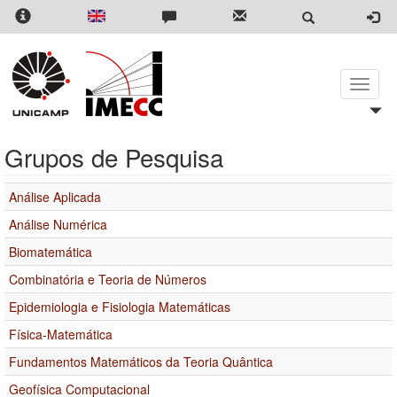
Pular
para
o
conteúdo
principal
Toggle
naviga
Grupos de Pesquisa
Análise Aplicada
Análise Numérica
Biomatemática
Combinatória e Teoria de Números
Epidemiologia e Fisiologia Matemáticas
Física-Matemática
Fundamentos Matemáticos da Teoria Quântica
Geofísica Computacional