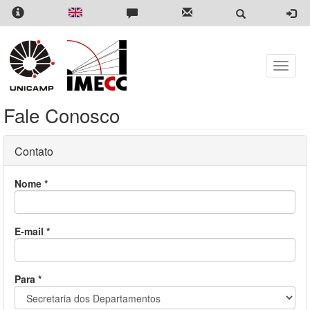
Pular
para
o
conteúdo
principal
Toggle
naviga
Fale Conosco
Contato
Nome
*
E-mail
*
Para
*