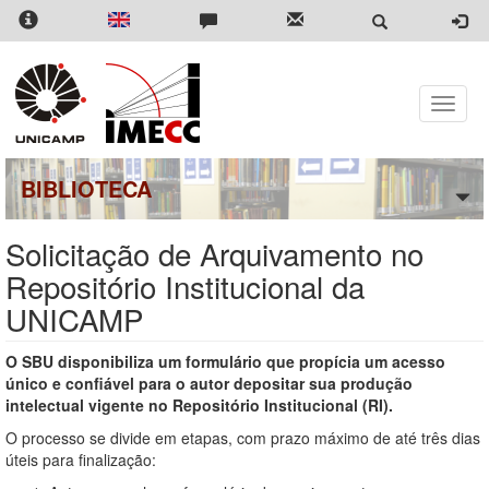
Pular
para
o
conteúdo
principal
Toggle
naviga
BIBLIOTECA
Solicitação de Arquivamento no
Repositório Institucional da
UNICAMP
O SBU disponibiliza um formulário que propícia um acesso
único e confiável para o autor depositar sua produção
intelectual vigente no Repositório Institucional (RI).
O processo se divide em etapas, com prazo máximo de até três dias
úteis para finalização: