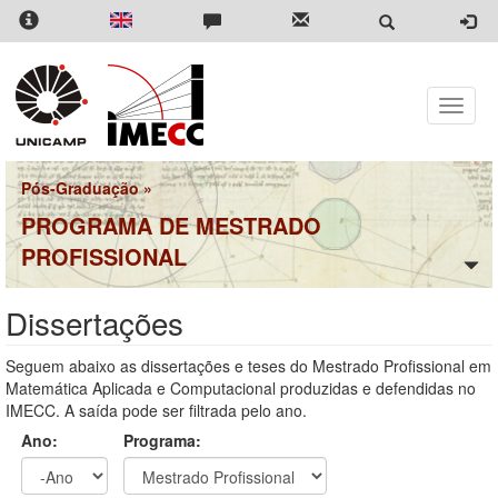
Pular
para
o
conteúdo
principal
Toggle
naviga
Pós-Graduação
»
PROGRAMA DE MESTRADO
PROFISSIONAL
Dissertações
Seguem abaixo as dissertações e teses do Mestrado Profissional em
Matemática Aplicada e Computacional produzidas e defendidas no
IMECC. A saída pode ser filtrada pelo ano.
Ano:
Programa: