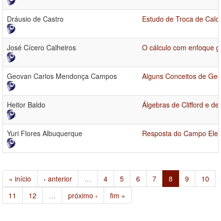
Dráusio de Castro
Estudo de Troca de Calo
José Cícero Calheiros
O cálculo com enfoque g
Geovan Carlos Mendonça Campos
Alguns Conceitos de Ge
Heitor Baldo
Álgebras de Clifford e d
Yuri Flores Albuquerque
Resposta do Campo Elet
« início
‹ anterior
…
4
5
6
7
8
9
10
11
12
…
próximo ›
fim »