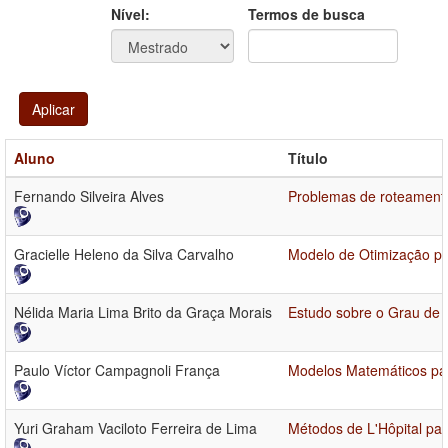
Ano
Ano:
Nível:
Termos de busca
Aplicar
Aluno
Título
Fernando Silveira Alves
Problemas de roteamento
Gracielle Heleno da Silva Carvalho
Modelo de Otimização po
Nélida Maria Lima Brito da Graça Morais
Estudo sobre o Grau de I
Paulo Víctor Campagnoli França
Modelos Matemáticos par
Yuri Graham Vaciloto Ferreira de Lima
Métodos de L'Hôpital par