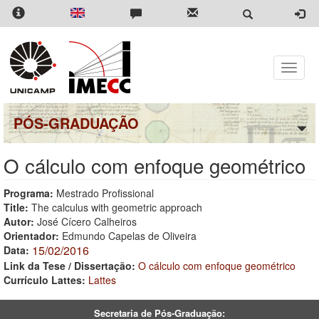
Pular
para
o
conteúdo
principal
Toggle
naviga
PÓS-GRADUAÇÃO
O cálculo com enfoque geométrico
Programa:
Mestrado Profissional
Title:
The calculus with geometric approach
Autor:
José Cícero Calheiros
Orientador:
Edmundo Capelas de Oliveira
15/02/2016
Data:
Link da Tese / Dissertação:
O cálculo com enfoque geométrico
Currículo Lattes:
Lattes
Secretaria de Pós-Graduação: