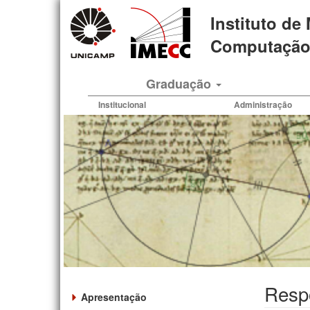
Pular
Instituto de
para
o
Computação 
conteúdo
principal
Graduação
Institucional
Administração
Resp
Apresentação