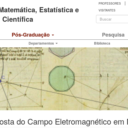
|
PROFESSORES
 Matemática, Estatística e
VISITANTES
Formulá
Científica
de
Buscar
Pós-Graduação
Pesquisa
busca
Departamentos
Biblioteca
osta do Campo Eletromagnético em 