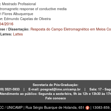
:
Mestrado Profissional
tromagnetic response of conductive media
ri Flores Albuquerque
or:
Edmundo Capelas de Oliveira
04/2016
ese / Dissertação:
Resposta do Campo Eletromagnético em Meios Co
 Lattes:
Lattes
Secretaria de Pós-Graduação:
19) 3521-5933
|
E-mail:
posgrad@ime.unicamp.br
|
Sala: 17 - S
Atendimento ao público:
Segunda a sexta-feira, 9h às 12h e 13h30 às 17
Fale conosco
ECC / UNICAMP
|
Rua Sérgio Buarque de Holanda, 651
|
13083-859, 