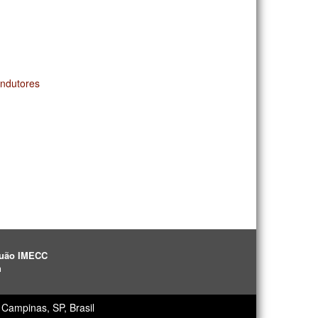
ndutores
aguão IMECC
h
Campinas, SP, Brasil