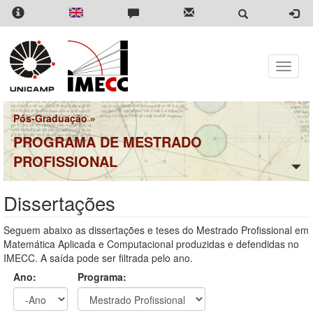
Pular
para
o
conteúdo
principal
Toggle
naviga
Pós-Graduação
»
PROGRAMA DE MESTRADO
PROFISSIONAL
Dissertações
Seguem abaixo as dissertações e teses do Mestrado Profissional em
Matemática Aplicada e Computacional produzidas e defendidas no
IMECC. A saída pode ser filtrada pelo ano.
Ano:
Programa: