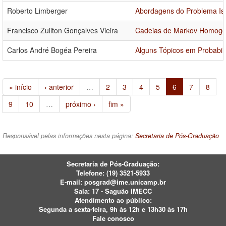
Roberto Limberger
Abordagens do Problema Iso
Francisco Zuilton Gonçalves Vieira
Cadeias de Markov Homogê
Carlos André Bogéa Pereira
Alguns Tópicos em Probabil
« início
‹ anterior
…
2
3
4
5
6
7
8
9
10
…
próximo ›
fim »
Responsável pelas informações nesta página:
Secretaria de Pós-Graduação
Secretaria de Pós-Graduação:
Telefone:
(19) 3521-5933
E-mail:
posgrad@ime.unicamp.br
Sala: 17 - Saguão IMECC
Atendimento ao público:
Segunda a sexta-feira, 9h às 12h e 13h30 às 17h
Fale conosco