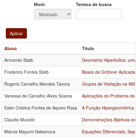
Ano
Ano:
Nível:
Termos de busca
Aplicar
Aluno
Título
Armando Staib
Geometria Hiperbólica: uma 
Frederico Fontes Staib
Bases de Gröbner Aplicadas
Rogerio Carvalho Mendes Tavora
Grupos de Visitação na AMA
Vanessa de Carvalho Alves Soares
Aplicações do Problema de 
Ester Cristina Fontes de Aquino Rosa
A Função Hipergeométrica e
Cláudio Mucelin
Demonstrações Bijetivas em
Márcia Mayumi Nakamura
Equações Diferenciais, Sepa