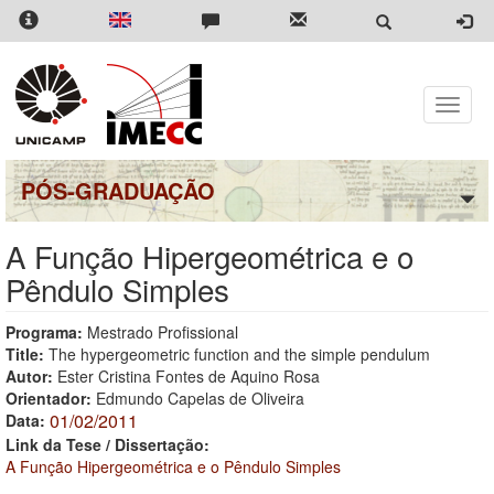
Pular
para
o
conteúdo
principal
Toggle
naviga
PÓS-GRADUAÇÃO
A Função Hipergeométrica e o
Pêndulo Simples
Programa:
Mestrado Profissional
Title:
The hypergeometric function and the simple pendulum
Autor:
Ester Cristina Fontes de Aquino Rosa
Orientador:
Edmundo Capelas de Oliveira
01/02/2011
Data:
Link da Tese / Dissertação:
A Função Hipergeométrica e o Pêndulo Simples