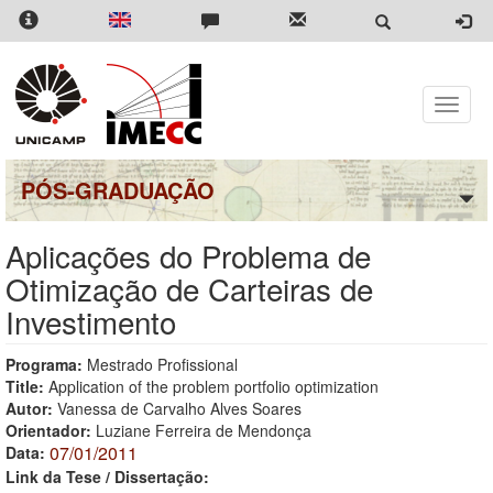
Pular
para
o
conteúdo
principal
Toggle
naviga
PÓS-GRADUAÇÃO
Aplicações do Problema de
Otimização de Carteiras de
Investimento
Programa:
Mestrado Profissional
Title:
Application of the problem portfolio optimization
Autor:
Vanessa de Carvalho Alves Soares
Orientador:
Luziane Ferreira de Mendonça
07/01/2011
Data:
Link da Tese / Dissertação: