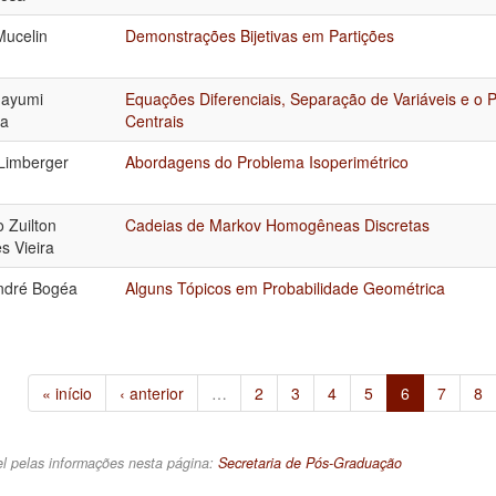
Mucelin
Demonstrações Bijetivas em Partições
Mayumi
Equações Diferenciais, Separação de Variáveis e o
a
Centrais
Limberger
Abordagens do Problema Isoperimétrico
 Zuilton
Cadeias de Markov Homogêneas Discretas
s Vieira
ndré Bogéa
Alguns Tópicos em Probabilidade Geométrica
« início
‹ anterior
…
2
3
4
5
6
7
8
l pelas informações nesta página:
Secretaria de Pós-Graduação