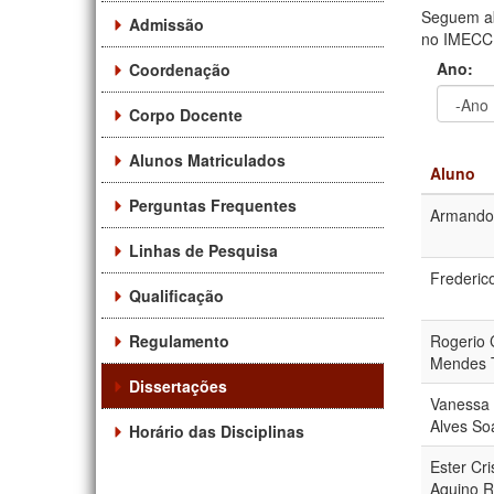
Seguem ab
Admissão
no IMECC. 
Ano:
Coordenação
Corpo Docente
Ano
Ano:
Alunos Matriculados
Aluno
Perguntas Frequentes
Armando 
Linhas de Pesquisa
Frederic
Qualificação
Regulamento
Rogerio 
Mendes 
Dissertações
Vanessa 
Alves So
Horário das Disciplinas
Ester Cri
Aquino 