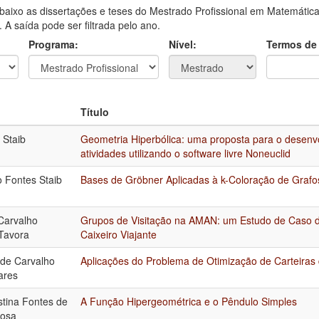
aixo as dissertações e teses do Mestrado Profissional em Matemática
A saída pode ser filtrada pelo ano.
Programa:
Nível:
Termos de
Título
Staib
Geometria Hiperbólica: uma proposta para o desenv
atividades utilizando o software livre Noneuclid
o Fontes Staib
Bases de Gröbner Aplicadas à k-Coloração de Grafo
Carvalho
Grupos de Visitação na AMAN: um Estudo de Caso 
Tavora
Caixeiro Viajante
de Carvalho
Aplicações do Problema de Otimização de Carteiras 
ares
stina Fontes de
A Função Hipergeométrica e o Pêndulo Simples
Rosa