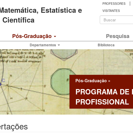
|
PROFESSORES
 Matemática, Estatística e
VISITANTES
Formulá
Científica
de
Buscar
Pós-Graduação
Pesquisa
busca
Departamentos
Biblioteca
Pós-Graduação
»
PROGRAMA DE
PROFISSIONAL
ertações