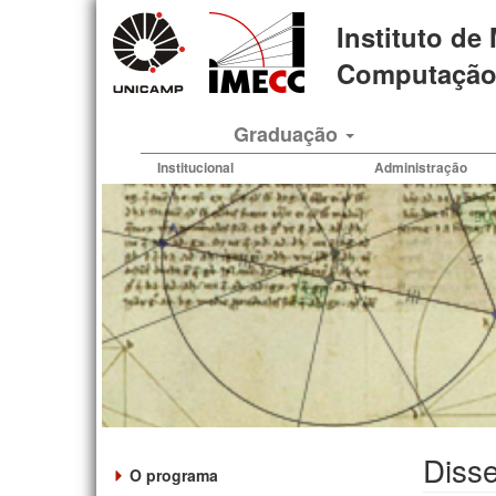
Pular
Instituto de
para
o
Computação 
conteúdo
principal
Graduação
Institucional
Administração
Diss
O programa