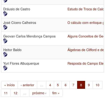
Dráusio de Castro
Estudo de Troca de Calo
José Cícero Calheiros
O cálculo com enfoque g
Geovan Carlos Mendonça Campos
Alguns Conceitos de Ge
Heitor Baldo
Álgebras de Clifford e d
Yuri Flores Albuquerque
Resposta do Campo Elet
« início
‹ anterior
…
4
5
6
7
8
9
10
11
12
…
próximo ›
fim »