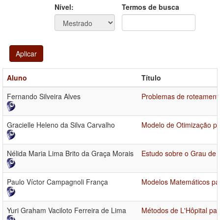
Ano
Ano:
Nível:
Termos de busca
Aplicar
Aluno
Título
Fernando Silveira Alves
Problemas de roteamento
Gracielle Heleno da Silva Carvalho
Modelo de Otimização po
Nélida Maria Lima Brito da Graça Morais
Estudo sobre o Grau de I
Paulo Víctor Campagnoli França
Modelos Matemáticos par
Yuri Graham Vaciloto Ferreira de Lima
Métodos de L'Hôpital par