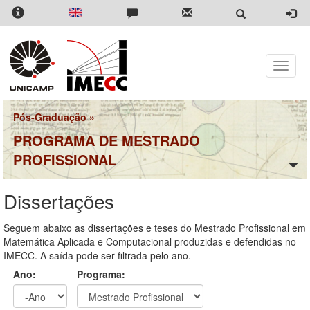
Pular
para
o
conteúdo
principal
Toggle
naviga
Pós-Graduação
»
PROGRAMA DE MESTRADO
PROFISSIONAL
Dissertações
Seguem abaixo as dissertações e teses do Mestrado Profissional em
Matemática Aplicada e Computacional produzidas e defendidas no
IMECC. A saída pode ser filtrada pelo ano.
Ano:
Programa: