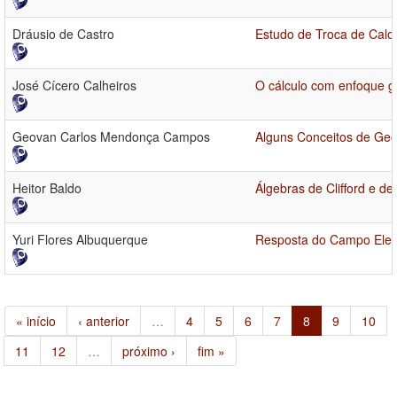
Dráusio de Castro
Estudo de Troca de Calo
José Cícero Calheiros
O cálculo com enfoque g
Geovan Carlos Mendonça Campos
Alguns Conceitos de Ge
Heitor Baldo
Álgebras de Clifford e d
Yuri Flores Albuquerque
Resposta do Campo Elet
« início
‹ anterior
…
4
5
6
7
8
9
10
11
12
…
próximo ›
fim »