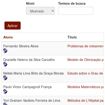
Ano
Ano:
Nível:
Termos de busca
Aplicar
Aluno
Título
Fernando Silveira Alves
Problemas de roteamento
Gracielle Heleno da Silva Carvalho
Modelo de Otimização po
Nélida Maria Lima Brito da Graça Morais
Estudo sobre o Grau de I
Paulo Víctor Campagnoli França
Modelos Matemáticos par
Yuri Graham Vaciloto Ferreira de Lima
Métodos de L'Hôpital par