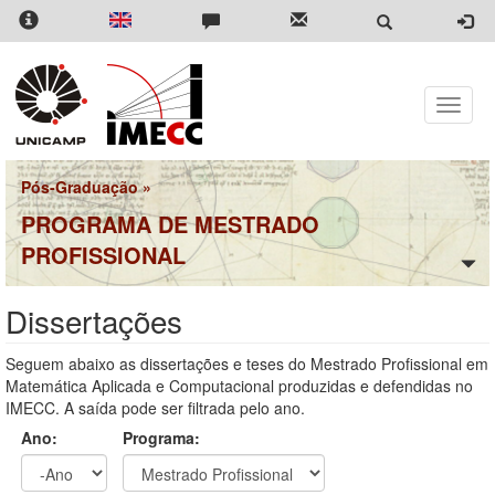
Pular
para
o
conteúdo
principal
Toggle
naviga
Pós-Graduação
»
PROGRAMA DE MESTRADO
PROFISSIONAL
Dissertações
Seguem abaixo as dissertações e teses do Mestrado Profissional em
Matemática Aplicada e Computacional produzidas e defendidas no
IMECC. A saída pode ser filtrada pelo ano.
Ano:
Programa: