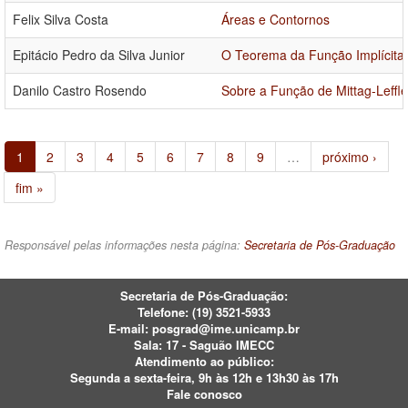
Felix Silva Costa
Áreas e Contornos
Epitácio Pedro da Silva Junior
O Teorema da Função Implícita
Danilo Castro Rosendo
Sobre a Função de Mittag-Leffle
1
2
3
4
5
6
7
8
9
…
próximo ›
fim »
Responsável pelas informações nesta página:
Secretaria de Pós-Graduação
Secretaria de Pós-Graduação:
Telefone:
(19) 3521-5933
E-mail:
posgrad@ime.unicamp.br
Sala: 17 - Saguão IMECC
Atendimento ao público:
Segunda a sexta-feira, 9h às 12h e 13h30 às 17h
Fale conosco