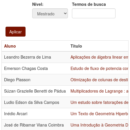
Ano
Ano:
Nível:
Termos de busca
Aplicar
Aluno
Título
Leandro Bezerra de Lima
Aplicações de álgebra linear em
Emerson Chagas Costa
Estudo de fluxo de potencia co
Diego Piasson
Otimização de colunas de desti
Súzan Grazielle Benetti de Pádua
Multiplicadores de Lagrange : 
Ludio Edson da Silva Campos
Um estudo sobre fatorações de m
Inédio Arcari
Um Texto de Geometria Hiperbó
José de Ribamar Viana Coimbra
Uma Introdução à Geometria Dif