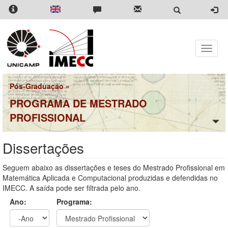
Pular
para
o
conteúdo
principal
Toggle
naviga
Pós-Graduação
»
PROGRAMA DE MESTRADO
PROFISSIONAL
Dissertações
Seguem abaixo as dissertações e teses do Mestrado Profissional em
Matemática Aplicada e Computacional produzidas e defendidas no
IMECC. A saída pode ser filtrada pelo ano.
Ano:
Programa: