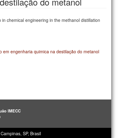
destilação do metanol
in chemical engineering in the methanol distillation
ão em engenharia quimica na destilação do metanol
aguão IMECC
h
Campinas, SP, Brasil