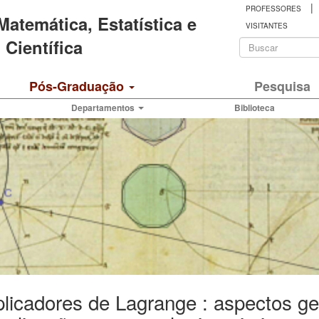
|
PROFESSORES
 Matemática, Estatística e
VISITANTES
Formulá
Científica
de
Buscar
Pós-Graduação
Pesquisa
busca
Departamentos
Biblioteca
plicadores de Lagrange : aspectos ge