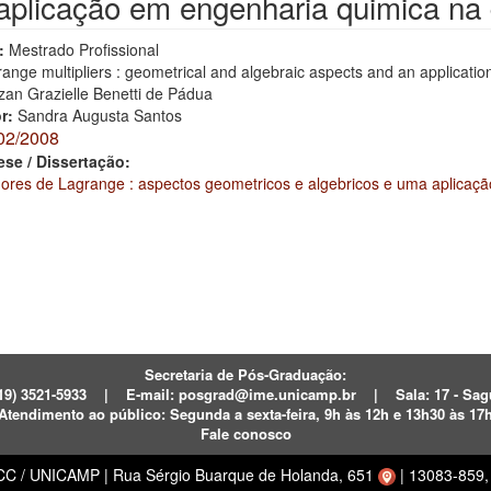
plicação em engenharia quimica na 
:
Mestrado Profissional
ange multipliers : geometrical and algebraic aspects and an application 
zan Grazielle Benetti de Pádua
or:
Sandra Augusta Santos
02/2008
ese / Dissertação:
adores de Lagrange : aspectos geometricos e algebricos e uma aplicaç
Secretaria de Pós-Graduação:
19) 3521-5933
|
E-mail:
posgrad@ime.unicamp.br
|
Sala: 17 - S
Atendimento ao público:
Segunda a sexta-feira, 9h às 12h e 13h30 às 17
Fale conosco
ECC / UNICAMP
|
Rua Sérgio Buarque de Holanda, 651
|
13083-859, 