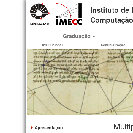
Pular
Instituto de
para
o
Computação 
conteúdo
principal
Graduação
Institucional
Administração
Multi
Apresentação