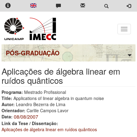
Pular
para
o
conteúdo
principal
Toggle
naviga
PÓS-GRADUAÇÃO
Aplicações de álgebra linear em
ruídos quânticos
Programa:
Mestrado Profissional
Title:
Applications of linear algebra in quantum noise
Autor:
Leandro Bezerra de Lima
Orientador:
Carlile Campos Lavor
08/08/2007
Data:
Link da Tese / Dissertação:
Aplicações de álgebra linear em ruídos quânticos