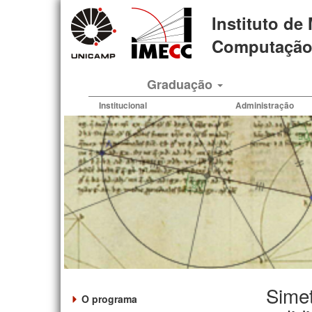
Pular
Instituto de
para
o
Computação 
conteúdo
principal
Graduação
Institucional
Administração
Simet
O programa