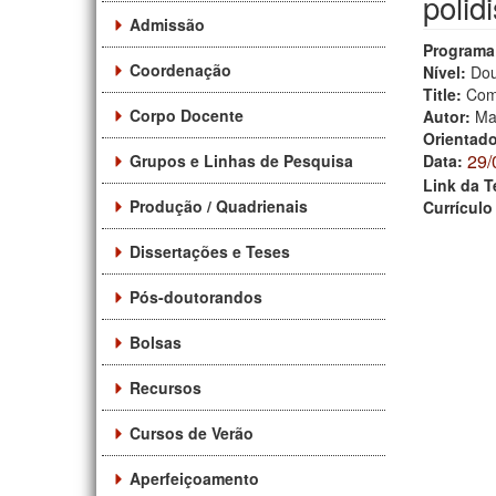
polid
Admissão
Programa
Coordenação
Nível:
Dou
Title:
Comp
Corpo Docente
Autor:
Ma
Orientad
29/
Grupos e Linhas de Pesquisa
Data:
Link da T
Produção / Quadrienais
Currículo
Dissertações e Teses
Pós-doutorandos
Bolsas
Recursos
Cursos de Verão
Aperfeiçoamento