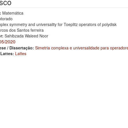
isco
:
Matemática
torado
lex symmetry and universality for Toeplitz operators of polydisk
rcos dos Santos ferreira
or:
Sahibzada Waleed Noor
05/2020
ese / Dissertação:
Simetria complexa e universalidade para operadores
 Lattes:
Lattes