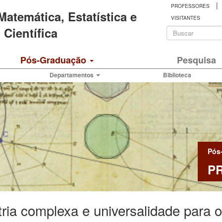
|
PROFESSORES
 Matemática, Estatística e
VISITANTES
Formulá
Científica
de
Buscar
Pós-Graduação
Pesquisa
busca
Departamentos
Biblioteca
Pós
P
ria complexa e universalidade para o