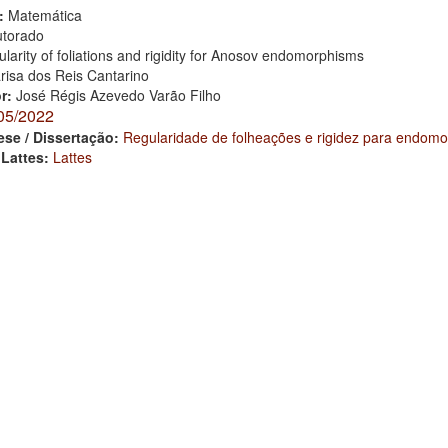
:
Matemática
torado
larity of foliations and rigidity for Anosov endomorphisms
risa dos Reis Cantarino
or:
José Régis Azevedo Varão Filho
05/2022
ese / Dissertação:
Regularidade de folheações e rigidez para endom
 Lattes:
Lattes