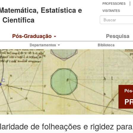
|
PROFESSORES
 Matemática, Estatística e
VISITANTES
Formulá
Científica
de
Buscar
Pós-Graduação
Pesquisa
busca
Departamentos
Biblioteca
Pós
P
aridade de folheações e rigidez pa