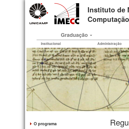
Pular
Instituto de
para
o
Computação 
conteúdo
principal
Graduação
Institucional
Administração
Regul
O programa