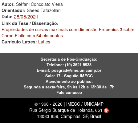
Autor:
Stéfani Concolato Vieira
Orientador:
Saeed Tafazolian
28/05/2021
Data:
Link da Tese / Dissertação:
Propriedades de curvas maximais com dimensão Frobenius 3 sobre
Corpo Finito com 64 elementos
Currículo Lattes:
Lattes
Secretaria de Pós-Graduação:
Telefone:
(19) 3521-5933
E-mail:
posgrad@ime.unicamp.br
Sala: 17 - Saguão IMECC
Atendimento ao público:
Segunda a sexta-feira, 9h às 12h e 13h30 às 17h
Fale conosco
© 1968 - 2026 | IMECC / UNICAMP
Rua Sérgio Buarque de Holanda, 651
13083-859, Campinas, SP, Brasil