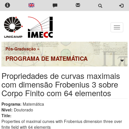
Pular
para
o
conteúdo
principal
Toggle
naviga
Pós-Graduação
»
PROGRAMA DE MATEMÁTICA
Propriedades de curvas maximais
com dimensão Frobenius 3 sobre
Corpo Finito com 64 elementos
Programa:
Matemática
Nível:
Doutorado
Title:
Properties of maximal curves with Frobenius dimension three over
finite field with 64 elements