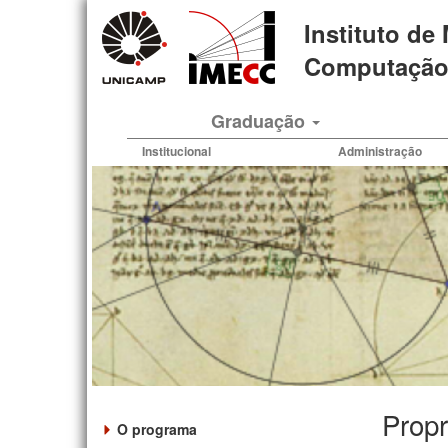
Pular
Instituto de
para
o
Computação 
conteúdo
principal
Graduação
Institucional
Administração
Propr
O programa