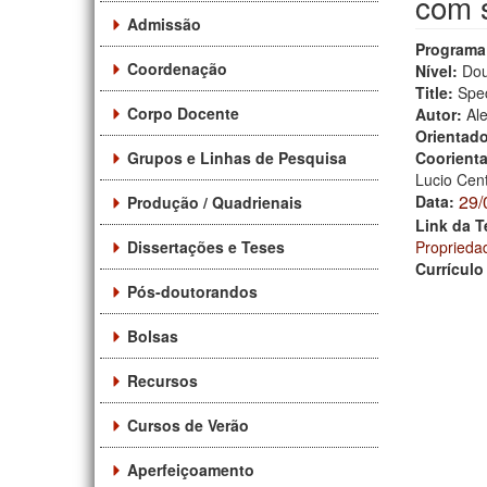
com s
Admissão
Programa
Coordenação
Nível:
Dou
Title:
Spec
Corpo Docente
Autor:
Al
Orientad
Grupos e Linhas de Pesquisa
Coorient
Lucio Cen
29/
Data:
Produção / Quadrienais
Link da T
Dissertações e Teses
Proprieda
Currículo
Pós-doutorandos
Bolsas
Recursos
Cursos de Verão
Aperfeiçoamento