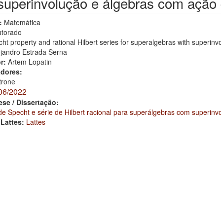
uperinvolução e álgebras com ação 
:
Matemática
torado
ht property and rational Hilbert series for superalgebras with superinv
ejandro Estrada Serna
or:
Artem Lopatin
adores:
trone
06/2022
ese / Dissertação:
de Specht e série de Hilbert racional para superálgebras com superin
 Lattes:
Lattes