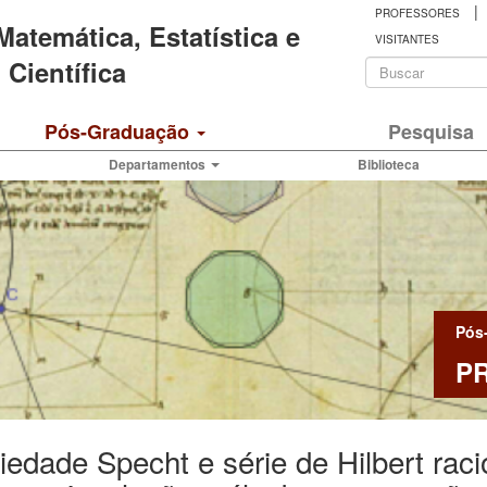
|
PROFESSORES
 Matemática, Estatística e
VISITANTES
Formulá
Científica
de
Buscar
Pós-Graduação
Pesquisa
busca
Departamentos
Biblioteca
Pós
P
iedade Specht e série de Hilbert rac