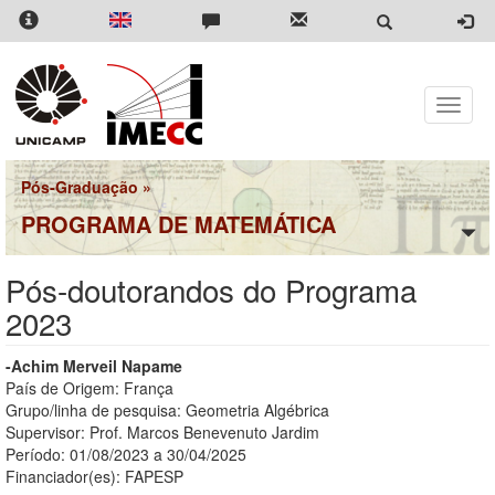
Pular
para
o
conteúdo
principal
Toggle
naviga
Pós-Graduação
»
PROGRAMA DE MATEMÁTICA
Pós-doutorandos do Programa
2023
-Achim Merveil Napame
País de Origem: França
Grupo/linha de pesquisa: Geometria Algébrica
Supervisor: Prof. Marcos Benevenuto Jardim
Período: 01/08/2023 a 30/04/2025
Financiador(es): FAPESP