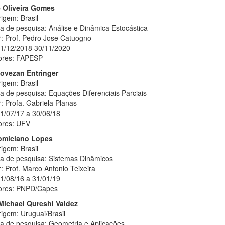
 Oliveira Gomes
igem: Brasil
a de pesquisa: Análise e Dinâmica Estocástica
r: Prof. Pedro Jose Catuogno
01/12/2018 30/11/2020
ores: FAPESP
iovezan Entringer
igem: Brasil
a de pesquisa: Equações Diferenciais Parciais
: Profa. Gabriela Planas
01/07/17 a 30/06/18
ores: UFV
omiciano Lopes
igem: Brasil
ha de pesquisa: Sistemas Dinâmicos
: Prof. Marco Antonio Teixeira
01/08/16 a 31/01/19
ores: PNPD/Capes
Michael Qureshi Valdez
igem: Uruguai/Brasil
ha de pesquisa: Geometria e Aplicações