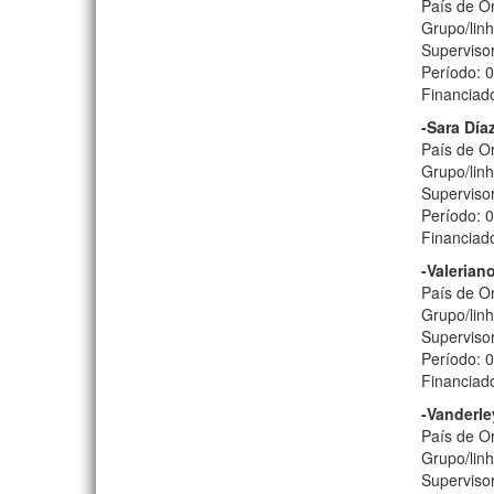
País de O
Grupo/linh
Supervisor
Período: 
Financiad
-Sara Día
País de O
Grupo/lin
Supervisor
Período: 
Financia
-Valerian
País de Or
Grupo/lin
Supervisor
Período: 
Financiad
-Vanderle
País de Or
Grupo/linh
Supervisor