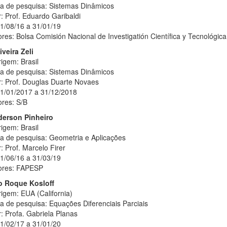
ha de pesquisa: Sistemas Dinâmicos
: Prof. Eduardo Garibaldi
01/08/16 a 31/01/19
res: Bolsa Comisión Nacional de Investigatión Científica y Tecnológic
iveira Zeli
igem: Brasil
ha de pesquisa: Sistemas Dinâmicos
r: Prof. Douglas Duarte Novaes
01/01/2017 a 31/12/2018
ores: S/B
derson Pinheiro
igem: Brasil
ha de pesquisa: Geometria e Aplicações
: Prof. Marcelo Firer
01/06/16 a 31/03/19
ores: FAPESP
o Roque Kosloff
igem: EUA (California)
a de pesquisa: Equações Diferenciais Parciais
: Profa. Gabriela Planas
01/02/17 a 31/01/20