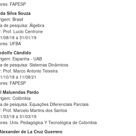
ores: FAPESP
da Silva Souza
igem: Brasil
ha de pesquisa: Álgebra
: Prof. Lucio Centrone
01/08/18 a 31/01/19
ores: UFBA
Rodolfo Cândido
rigem: Espanha - UAB
ha de pesquisa: Sistemas Dinâmicos
: Prof. Marco Antonio Teixeira
01/10/18 a 11/08/21
ores: FAPESP
el Maluendas Pardo
rigem: Colômbia
a de pesquisa: Equações Diferenciais Parciais
: Prof. Marcelo Martins dos Santos
01/03/18 a 31/03/19
ores: Univ. Pedagógica Y Tecnológica de Colombia
Alexander de La Cruz Guerrero