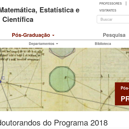
|
PROFESSORES
 Matemática, Estatística e
VISITANTES
Formulá
Científica
de
Buscar
Pós-Graduação
Pesquisa
busca
Departamentos
Biblioteca
Pós
P
doutorandos do Programa 2018