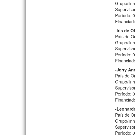
Grupo/lin
Supervisor
Período: 
Financiado
-Iris de Ol
País de Or
Grupo/lin
Superviso
Período: 
Financiad
-Jerry An
País de Or
Grupo/lin
Supervisor
Período: 
Financiad
-Leonard
País de Or
Grupo/linh
Supervisor
Período: 