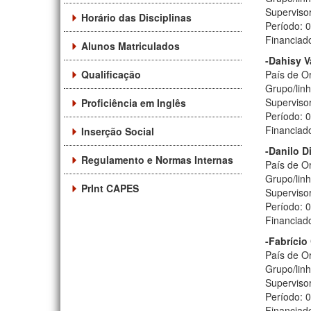
Supervisor
Horário das Disciplinas
Período: 
Financiad
Alunos Matriculados
-Dahisy 
Qualificação
País de Or
Grupo/lin
Superviso
Proficiência em Inglês
Período: 
Financiad
Inserção Social
-Danilo D
Regulamento e Normas Internas
País de Or
Grupo/lin
PrInt CAPES
Supervisor
Período: 
Financiad
-Fabrício 
País de Or
Grupo/linh
Supervisor
Período: 
Financiad