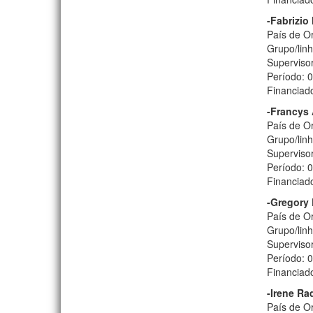
-Fabrizio
País de Or
Grupo/lin
Superviso
Período: 
Financiad
-Francys
País de Or
Grupo/linh
Supervisor
Período: 
Financiad
-Gregory
País de Or
Grupo/lin
Supervisor
Período: 
Financiad
-Irene Ra
País de O