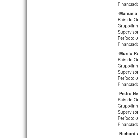
Financiad
-Manuela 
País de Or
Grupo/lin
Supervisor
Período: 
Financiad
-Murilo 
País de O
Grupo/lin
Supervisor
Período: 
Financiad
-Pedro N
País de O
Grupo/linh
Supervisor
Período: 
Financiad
-Richard 