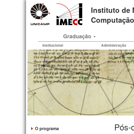
Pular
Instituto de
para
o
Computação 
conteúdo
principal
Graduação
Institucional
Administração
Pós-
O programa