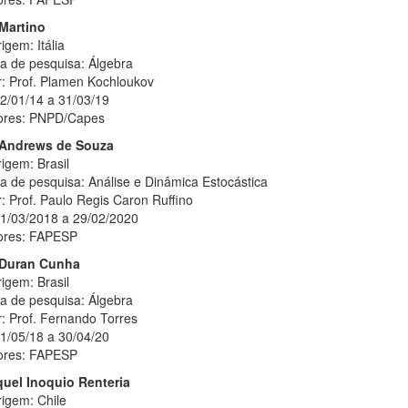
 Martino
igem: Itália
ha de pesquisa: Álgebra
r: Prof. Plamen Kochloukov
02/01/14 a 31/03/19
ores: PNPD/Capes
 Andrews de Souza
igem: Brasil
a de pesquisa: Análise e Dinâmica Estocástica
: Prof. Paulo Regis Caron Ruffino
01/03/2018 a 29/02/2020
ores: FAPESP
 Duran Cunha
igem: Brasil
ha de pesquisa: Álgebra
: Prof. Fernando Torres
01/05/18 a 30/04/20
ores: FAPESP
quel Inoquio Renteria
rigem: Chile