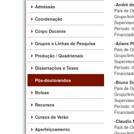
-André de
Admissão
País de Or
Grupo/linh
Coordenação
Superviso
Período: 
Corpo Docente
Financiad
Grupos e Linhas de Pesquisa
-Ariane P
País de Or
Grupo/linh
Produção / Quadrienais
Supervisor
Período: 
Dissertações e Teses
Financiad
Pós-doutorandos
-Bruno D
País de Or
Bolsas
Grupo/lin
Supervisor
Recursos
Período: 
Financiad
Cursos de Verão
-Claudio 
País de Or
Aperfeiçoamento
Grupo/lin