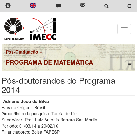
Pular
para
o
conteúdo
principal
Toggle
naviga
Pós-Graduação
»
PROGRAMA DE MATEMÁTICA
Pós-doutorandos do Programa
2014
-Adriano João da Silva
País de Origem: Brasil
Grupo/linha de pesquisa: Teoria de Lie
Supervisor: Prof. Luiz Antonio Barrera San Martin
Período: 01/03/14 a 29/02/16
Financiadores: Bolsa FAPESP